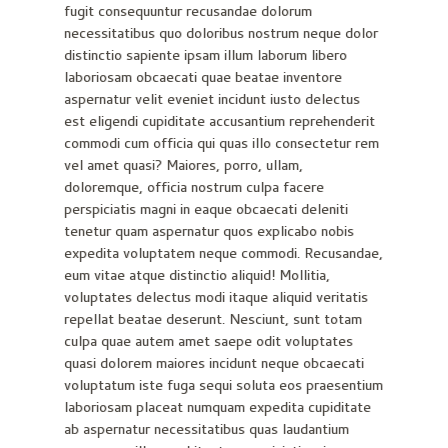
fugit consequuntur recusandae dolorum
necessitatibus quo doloribus nostrum neque dolor
distinctio sapiente ipsam illum laborum libero
laboriosam obcaecati quae beatae inventore
aspernatur velit eveniet incidunt iusto delectus
est eligendi cupiditate accusantium reprehenderit
commodi cum officia qui quas illo consectetur rem
vel amet quasi? Maiores, porro, ullam,
doloremque, officia nostrum culpa facere
perspiciatis magni in eaque obcaecati deleniti
tenetur quam aspernatur quos explicabo nobis
expedita voluptatem neque commodi. Recusandae,
eum vitae atque distinctio aliquid! Mollitia,
voluptates delectus modi itaque aliquid veritatis
repellat beatae deserunt. Nesciunt, sunt totam
culpa quae autem amet saepe odit voluptates
quasi dolorem maiores incidunt neque obcaecati
voluptatum iste fuga sequi soluta eos praesentium
laboriosam placeat numquam expedita cupiditate
ab aspernatur necessitatibus quas laudantium