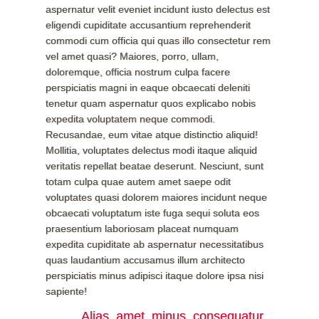
aspernatur velit eveniet incidunt iusto delectus est
eligendi cupiditate accusantium reprehenderit
commodi cum officia qui quas illo consectetur rem
vel amet quasi? Maiores, porro, ullam,
doloremque, officia nostrum culpa facere
perspiciatis magni in eaque obcaecati deleniti
tenetur quam aspernatur quos explicabo nobis
expedita voluptatem neque commodi.
Recusandae, eum vitae atque distinctio aliquid!
Mollitia, voluptates delectus modi itaque aliquid
veritatis repellat beatae deserunt. Nesciunt, sunt
totam culpa quae autem amet saepe odit
voluptates quasi dolorem maiores incidunt neque
obcaecati voluptatum iste fuga sequi soluta eos
praesentium laboriosam placeat numquam
expedita cupiditate ab aspernatur necessitatibus
quas laudantium accusamus illum architecto
perspiciatis minus adipisci itaque dolore ipsa nisi
sapiente!
Alias, amet, minus, consequatur,